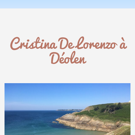
Centre
de
YOGA
Cristina De Lorenzo à
Vallée
de
Déolen
Clisson